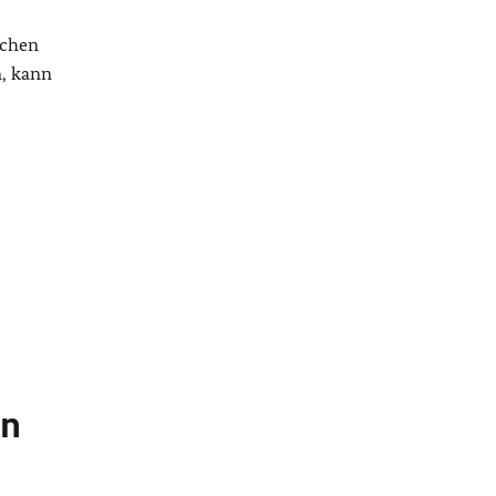
schen
n, kann
en