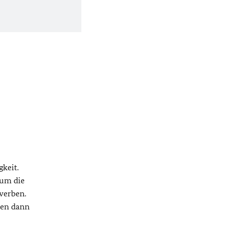
keit.
 um die
werben.
ten dann