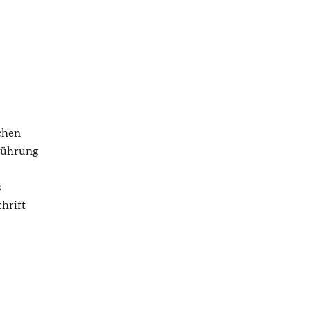
chen
führung
s
hrift