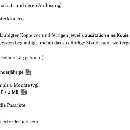
rschaft und deren Auflösung)
sterkindern
laubigter Kopie vor und fertigen jeweils
zusätzlich eine Kopie
werden beglaubigt und an das zuständige Standesamt weitergel
enselben Tag gebucht)
nderjährige
r als 6 Monate (vgl.
DF / 1 MB
)
die Passakte
 erforderlich sein.